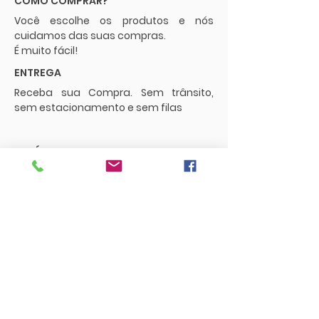
COMO COMPRAR?
Você escolhe os produtos e nós
cuidamos das suas compras.
É muito fácil!
ENTREGA
Receba sua Compra. Sem trânsito,
sem estacionamento e sem filas
POLÍTICAS
Envios e Frete
Trocas e Devoluções
CONTATO
supermercadopaguemenos.com@g
mail.com
73 3016-0698
FUNCIONAMENTO