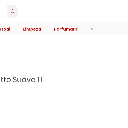
Minha Conta
ssoal
Limpeza
Perfumaria
>
tto Suave 1 L