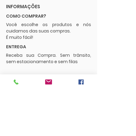
INFORMAÇÕES
COMO COMPRAR?
Você escolhe os produtos e nós
cuidamos das suas compras.
É muito fácil!
ENTREGA
Receba sua Compra. Sem trânsito,
sem estacionamento e sem filas
POLÍTICAS
Envios e Frete
Trocas e Devoluções
CONTATO
supermercadopaguemenos.com@g
mail.com