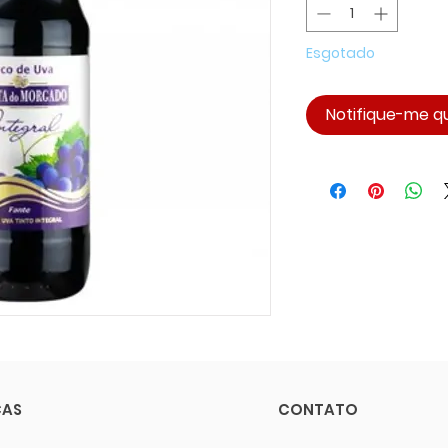
Esgotado
Notifique-me qu
CAS
CONTATO