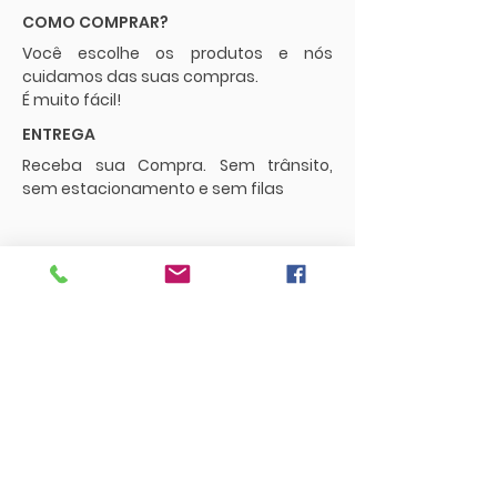
COMO COMPRAR?
Você escolhe os produtos e nós
cuidamos das suas compras.
É muito fácil!
ENTREGA
Receba sua Compra. Sem trânsito,
sem estacionamento e sem filas
POLÍTICAS
Envios e Frete
Trocas e Devoluções
CONTATO
supermercadopaguemenos.com@g
mail.com
73 3016-0698