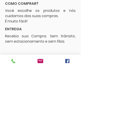
COMO COMPRAR?
Você escolhe os produtos e nós
cuidamos das suas compras.
É muito fácil!
ENTREGA
Receba sua Compra. Sem trânsito,
sem estacionamento e sem filas
POLÍTICAS
Envios e Frete
Trocas e Devoluções
CONTATO
supermercadopaguemenos.com@g
mail.com
73 3016-0698