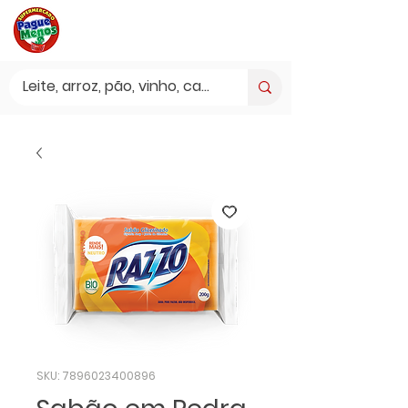
SKU: 7896023400896