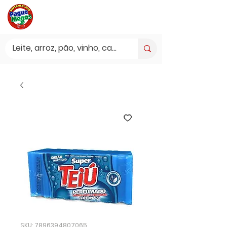
SKU: 7896394807065