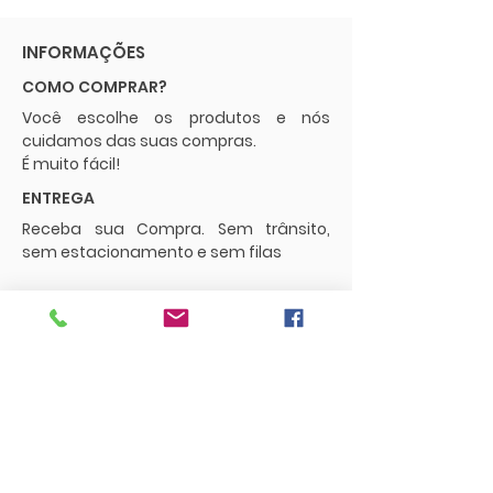
INFORMAÇÕES
COMO COMPRAR?
Você escolhe os produtos e nós
cuidamos das suas compras.
É muito fácil!
ENTREGA
Receba sua Compra. Sem trânsito,
sem estacionamento e sem filas
POLÍTICAS
Envios e Frete
Trocas e Devoluções
CONTATO
supermercadopaguemenos.com@g