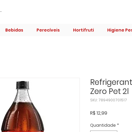
Bebidas
Perecíveis
Hortifruti
Higiene Pe
Refrigeran
Zero Pet 2l
SKU: 7894900701517
Preço
R$ 12,99
Quantidade
*