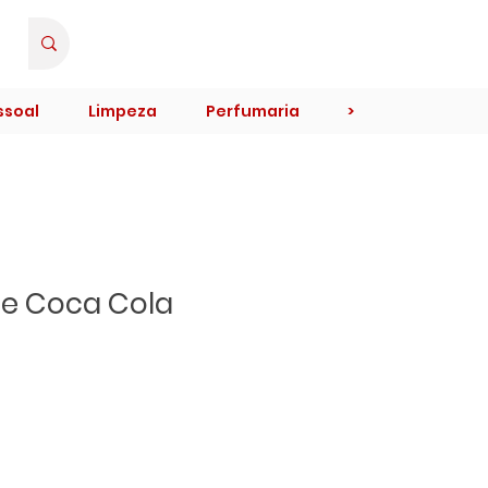
Minha Conta
ssoal
Limpeza
Perfumaria
>
te Coca Cola