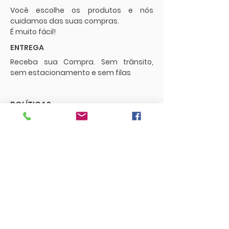
Você escolhe os produtos e nós
cuidamos das suas compras.
É muito fácil!
ENTREGA
Receba sua Compra. Sem trânsito,
sem estacionamento e sem filas
POLÍTICAS
Envios e Frete
Trocas e Devoluções
CONTATO
supermercadopaguemenos.com@g
mail.com
73 3016-0698
FUNCIONAMENTO