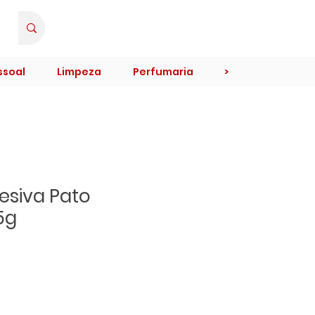
Minha Conta
ssoal
Limpeza
Perfumaria
>
esiva Pato
5g