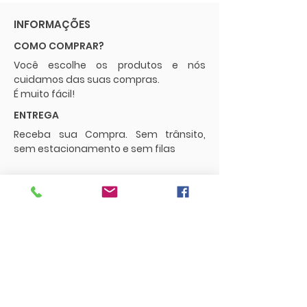
INFORMAÇÕES
COMO COMPRAR?
Você escolhe os produtos e nós
cuidamos das suas compras.
É muito fácil!
ENTREGA
Receba sua Compra. Sem trânsito,
sem estacionamento e sem filas
POLÍTICAS
Envios e Frete
Trocas e Devoluções
CONTATO
supermercadopaguemenos.com@g