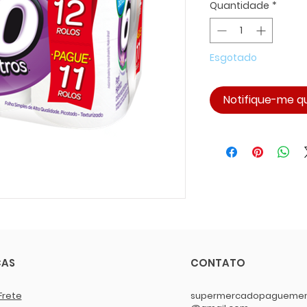
Quantidade
*
Esgotado
Notifique-me qu
CAS
CONTATO
Frete
supermercadopagueme