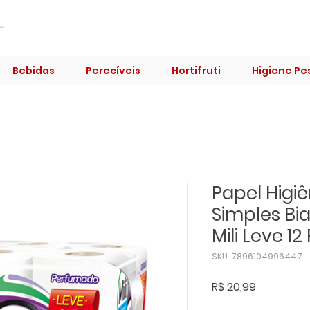
Bebidas
Perecíveis
Hortifruti
Higiene Pe
Papel Higiê
Simples B
Mili Leve 12
SKU: 7896104996447
Preço
R$ 20,99