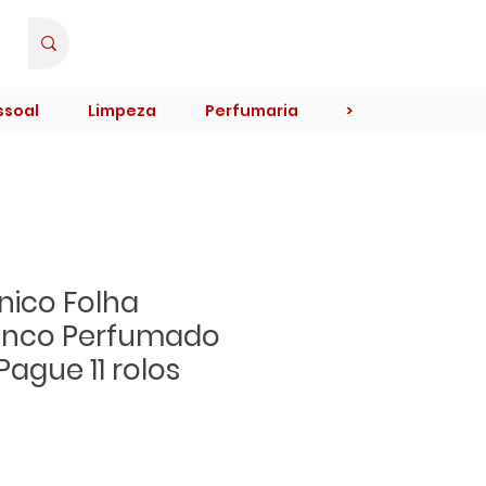
Minha Conta
ssoal
Limpeza
Perfumaria
>
nico Folha
ianco Perfumado
 Pague 11 rolos