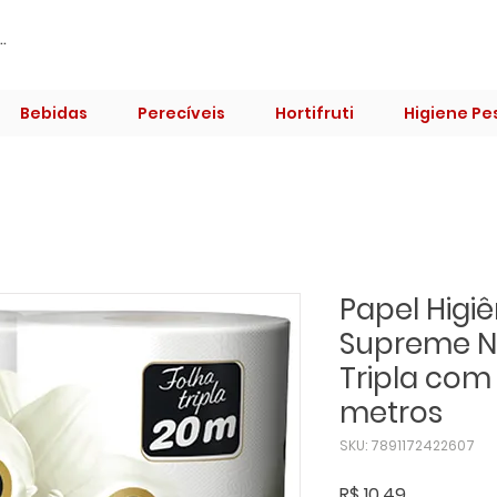
Bebidas
Perecíveis
Hortifruti
Higiene Pe
Papel Higi
Supreme N
Tripla com
metros
SKU: 7891172422607
Preço
R$ 10,49