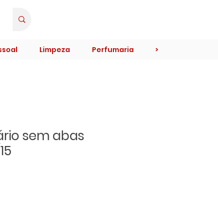
Minha Conta
ssoal
Limpeza
Perfumaria
>
iário sem abas
15