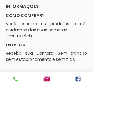
INFORMAÇÕES
COMO COMPRAR?
Você escolhe os produtos e nós
cuidamos das suas compras.
É muito fácil!
ENTREGA
Receba sua Compra. Sem trânsito,
sem estacionamento e sem filas
POLÍTICAS
Envios e Frete
Trocas e Devoluções
CONTATO
supermercadopaguemenos.com@g
mail.com