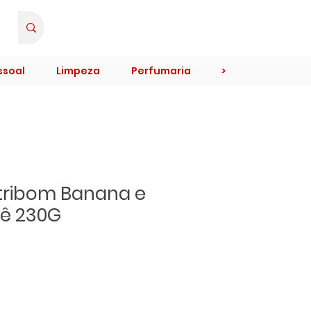
Minha Conta
ssoal
Limpeza
Perfumaria
>
tribom Banana e
ê 230G