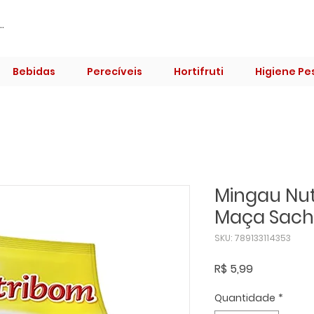
Bebidas
Perecíveis
Hortifruti
Higiene Pe
Mingau Nu
Maça Sach
SKU: 789133114353
Preço
R$ 5,99
Quantidade
*