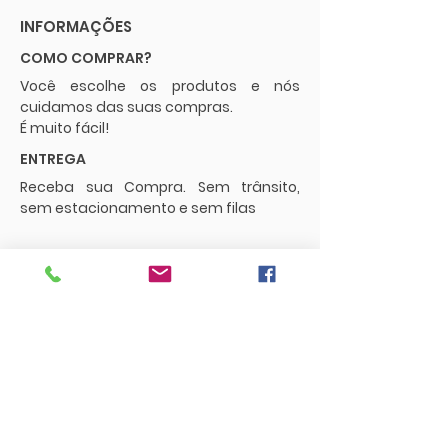
INFORMAÇÕES
COMO COMPRAR?
Você escolhe os produtos e nós
cuidamos das suas compras.
É muito fácil!
ENTREGA
Receba sua Compra. Sem trânsito,
sem estacionamento e sem filas
POLÍTICAS
Envios e Frete
Trocas e Devoluções
CONTATO
supermercadopaguemenos.com@g
mail.com