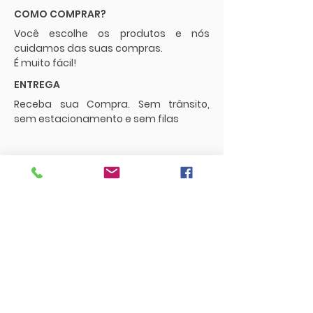
COMO COMPRAR?
Você escolhe os produtos e nós
cuidamos das suas compras.
É muito fácil!
ENTREGA
Receba sua Compra. Sem trânsito,
sem estacionamento e sem filas
POLÍTICAS
Envios e Frete
Trocas e Devoluções
CONTATO
supermercadopaguemenos.com@g
mail.com
73 3016-0698