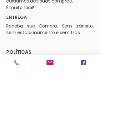
cuidamos das suas compras.
É muito fácil!
ENTREGA
Receba sua Compra. Sem trânsito,
sem estacionamento e sem filas
POLÍTICAS
Envios e Frete
Trocas e Devoluções
CONTATO
supermercadopaguemenos.com@g
mail.com
73 3016-0698
FUNCIONAMENTO
Segunda a sexta - 08:00 às 18:00