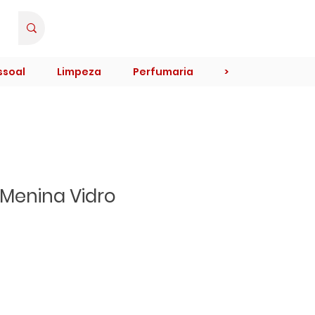
Minha Conta
ssoal
Limpeza
Perfumaria
>
 Menina Vidro