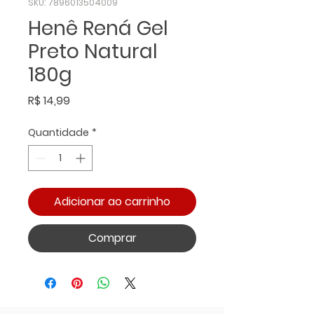
SKU: 7896013504009
Henê Rená Gel
Preto Natural
180g
Preço
R$ 14,99
Quantidade
*
Adicionar ao carrinho
Comprar