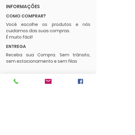
INFORMAÇÕES
COMO COMPRAR?
Você escolhe os produtos e nós
cuidamos das suas compras.
É muito fácil!
ENTREGA
Receba sua Compra. Sem trânsito,
sem estacionamento e sem filas
POLÍTICAS
Envios e Frete
Trocas e Devoluções
CONTATO
supermercadopaguemenos.com@g
mail.com