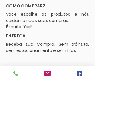
COMO COMPRAR?
Você escolhe os produtos e nós
cuidamos das suas compras.
É muito fácil!
ENTREGA
Receba sua Compra. Sem trânsito,
sem estacionamento e sem filas
POLÍTICAS
Envios e Frete
Trocas e Devoluções
CONTATO
supermercadopaguemenos.com@g
mail.com
73 3016-0698