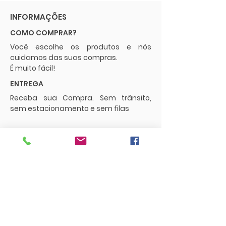
INFORMAÇÕES
COMO COMPRAR?
Você escolhe os produtos e nós
cuidamos das suas compras.
É muito fácil!
ENTREGA
Receba sua Compra. Sem trânsito,
sem estacionamento e sem filas
POLÍTICAS
Envios e Frete
Trocas e Devoluções
CONTATO
supermercadopaguemenos.com@g