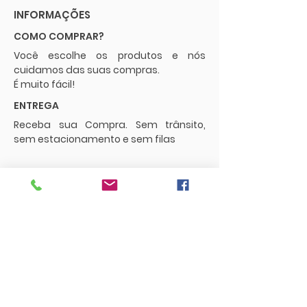
INFORMAÇÕES
COMO COMPRAR?
Você escolhe os produtos e nós
cuidamos das suas compras.
É muito fácil!
ENTREGA
Receba sua Compra. Sem trânsito,
sem estacionamento e sem filas
POLÍTICAS
Envios e Frete
Trocas e Devoluções
CONTATO
supermercadopaguemenos.com@g
mail.com