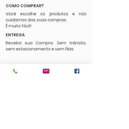
COMO COMPRAR?
Você escolhe os produtos e nós
cuidamos das suas compras.
É muito fácil!
ENTREGA
Receba sua Compra. Sem trânsito,
sem estacionamento e sem filas
POLÍTICAS
Envios e Frete
Trocas e Devoluções
CONTATO
supermercadopaguemenos.com@g
mail.com
73 3016-0698