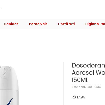
Bebidas
Perecíveis
Hortifruti
Higiene Pe
Desodoran
Aerosol W
150ML
SKU: 7791293032436
Preço
R$ 17,99