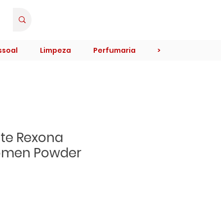
Minha Conta
ssoal
Limpeza
Perfumaria
>
te Rexona
omen Powder