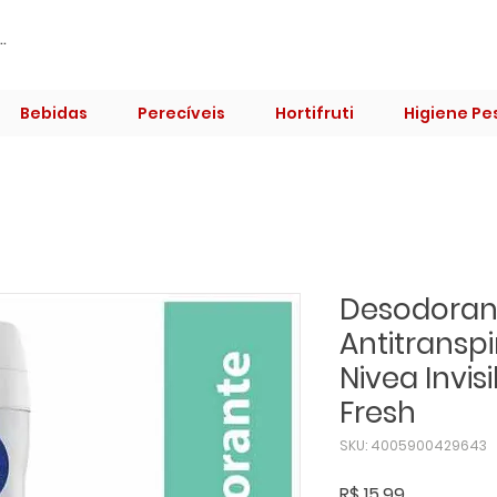
Bebidas
Perecíveis
Hortifruti
Higiene Pe
Desodoran
Antitransp
Nivea Invis
Fresh
SKU: 4005900429643
Preço
R$ 15,99