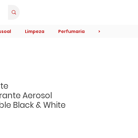
Minha Conta
ssoal
Limpeza
Perfumaria
>
te
irante Aerosol
ible Black & White