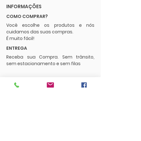
INFORMAÇÕES
COMO COMPRAR?
Você escolhe os produtos e nós
cuidamos das suas compras.
É muito fácil!
ENTREGA
Receba sua Compra. Sem trânsito,
sem estacionamento e sem filas
POLÍTICAS
Envios e Frete
Trocas e Devoluções
CONTATO
supermercadopaguemenos.com@g
mail.com