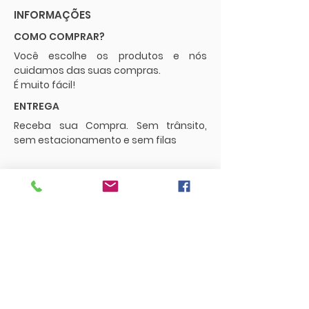
INFORMAÇÕES
COMO COMPRAR?
Você escolhe os produtos e nós
cuidamos das suas compras.
É muito fácil!
ENTREGA
Receba sua Compra. Sem trânsito,
sem estacionamento e sem filas
POLÍTICAS
Envios e Frete
Trocas e Devoluções
CONTATO
supermercadopaguemenos.com@g
mail.com