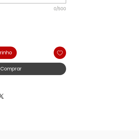
0/500
rinho
Comprar