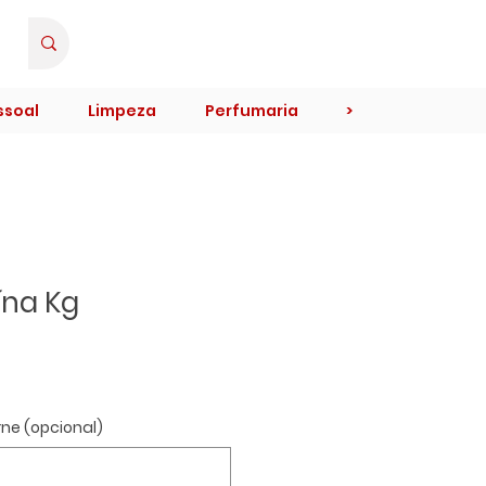
Minha Conta
ssoal
Limpeza
Perfumaria
>
ína Kg
rne (opcional)