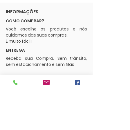
INFORMAÇÕES
COMO COMPRAR?
Você escolhe os produtos e nós
cuidamos das suas compras.
É muito fácil!
ENTREGA
Receba sua Compra. Sem trânsito,
sem estacionamento e sem filas
POLÍTICAS
Envios e Frete
Trocas e Devoluções
CONTATO
supermercadopaguemenos.com@g