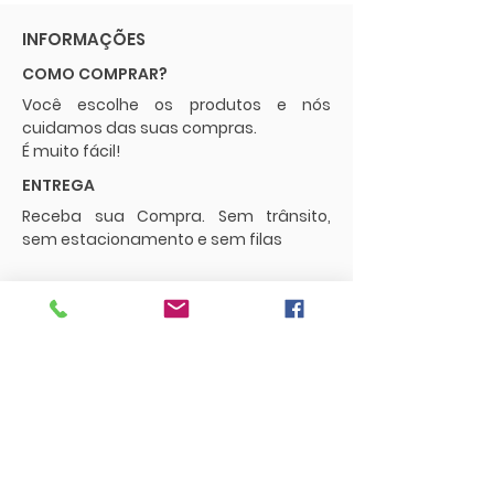
INFORMAÇÕES
COMO COMPRAR?
Você escolhe os produtos e nós
cuidamos das suas compras.
É muito fácil!
ENTREGA
Receba sua Compra. Sem trânsito,
sem estacionamento e sem filas
POLÍTICAS
Envios e Frete
Trocas e Devoluções
CONTATO
supermercadopaguemenos.com@g