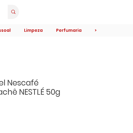
Minha Conta
ssoal
Limpeza
Perfumaria
>
el Nescafé
achê NESTLÉ 50g