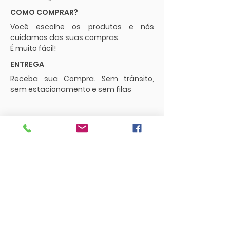
COMO COMPRAR?
Você escolhe os produtos e nós
cuidamos das suas compras.
É muito fácil!
ENTREGA
Receba sua Compra. Sem trânsito,
sem estacionamento e sem filas
POLÍTICAS
Envios e Frete
Trocas e Devoluções
CONTATO
supermercadopaguemenos.com@g
mail.com
73 3016-0698