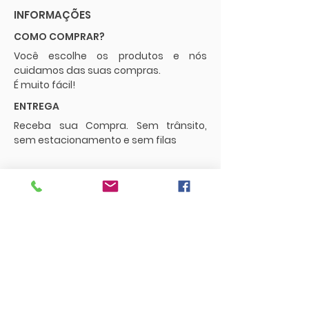
INFORMAÇÕES
COMO COMPRAR?
Você escolhe os produtos e nós
cuidamos das suas compras.
É muito fácil!
ENTREGA
Receba sua Compra. Sem trânsito,
sem estacionamento e sem filas
POLÍTICAS
Envios e Frete
Trocas e Devoluções
CONTATO
supermercadopaguemenos.com@g
mail.com