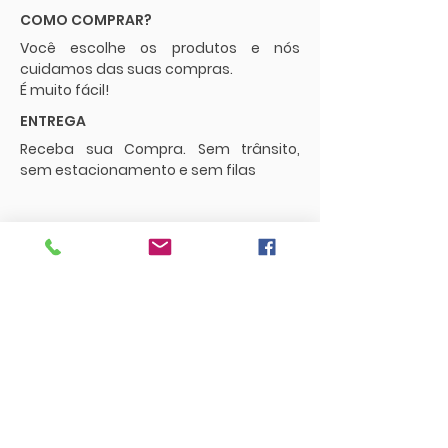
COMO COMPRAR?
Você escolhe os produtos e nós
cuidamos das suas compras.
É muito fácil!
ENTREGA
Receba sua Compra. Sem trânsito,
sem estacionamento e sem filas
POLÍTICAS
Envios e Frete
Trocas e Devoluções
CONTATO
supermercadopaguemenos.com@g
mail.com
73 3016-0698