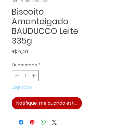
SKU: 7891962003566
Biscoito
Amanteigado
BAUDUCCO Leite
335g
Preço
R$ 5,49
Quantidade
*
Esgotado
Notifique-me quando estiver disponível