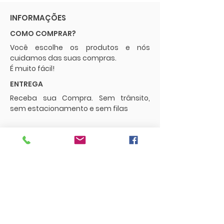
INFORMAÇÕES
COMO COMPRAR?
Você escolhe os produtos e nós
cuidamos das suas compras.
É muito fácil!
ENTREGA
Receba sua Compra. Sem trânsito,
sem estacionamento e sem filas
POLÍTICAS
Envios e Frete
Trocas e Devoluções
CONTATO
supermercadopaguemenos.com@g