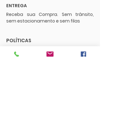
ENTREGA
Receba sua Compra. Sem trânsito,
sem estacionamento e sem filas
POLÍTICAS
Envios e Frete
Trocas e Devoluções
CONTATO
supermercadopaguemenos.com@g
mail.com
73 3016-0698
FUNCIONAMENTO
Segunda a sexta - 08:00 às 18:00
Sábado - 08:00 às 18:00