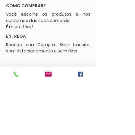
COMO COMPRAR?
Você escolhe os produtos e nós
cuidamos das suas compras.
É muito fácil!
ENTREGA
Receba sua Compra. Sem trânsito,
sem estacionamento e sem filas
POLÍTICAS
Envios e Frete
Trocas e Devoluções
CONTATO
supermercadopaguemenos.com@g
mail.com
73 3016-0698